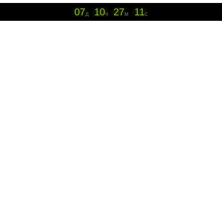
07
10
27
11
д
ч
м
с